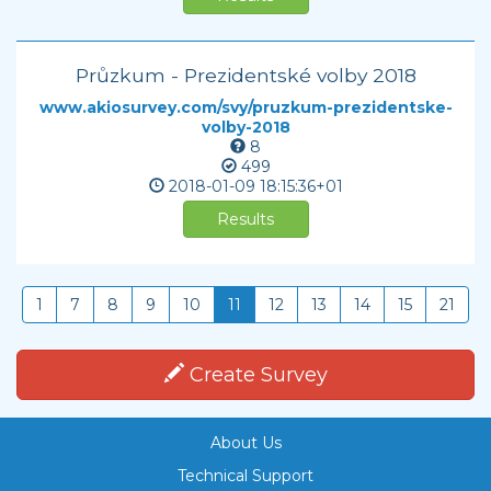
Průzkum - Prezidentské volby 2018
www.akiosurvey.com/svy/pruzkum-prezidentske-
volby-2018
8
499
2018-01-09
18:15:36+01
Results
1
7
8
9
10
11
12
13
14
15
21
Create Survey
About Us
Technical Support