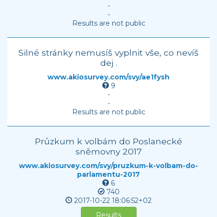
-
-
Results are not public
Silné stránky nemusíš vyplnit vše, co nevíš
dej .
www.akiosurvey.com/svy/ae1fysh
9
-
-
Results are not public
Průzkum k volbám do Poslanecké
sněmovny 2017
www.akiosurvey.com/svy/pruzkum-k-volbam-do-
parlamentu-2017
6
740
2017-10-22
18:06:52+02
Results