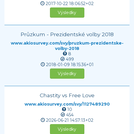
2017-10-22
18:06:52+02
Výsledky
Průzkum - Prezidentské volby 2018
www.akiosurvey.com/svy/pruzkum-prezidentske-
volby-2018
8
499
2018-01-09
18:15:36+01
Výsledky
Chastity vs Free Love
www.akiosurvey.com/svy/1127489290
10
454
2026-06-21
14:57:13+02
Výsledky