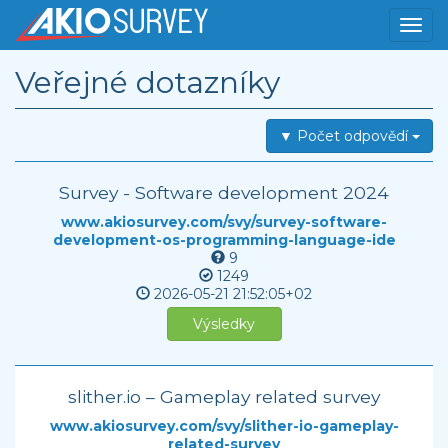
Veřejné dotazníky
▼ Počet odpovědí
Survey - Software development 2024
www.akiosurvey.com/svy/survey-software-
development-os-programming-language-ide
9
1249
2026-05-21
21:52:05+02
Výsledky
slither.io – Gameplay related survey
www.akiosurvey.com/svy/slither-io-gameplay-
related-survey