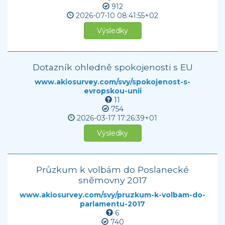
912
2026-07-10
08:41:55+02
Výsledky
Dotazník ohledně spokojenosti s EU
www.akiosurvey.com/svy/spokojenost-s-
evropskou-unii
11
754
2026-03-17
17:26:39+01
Výsledky
Průzkum k volbám do Poslanecké
sněmovny 2017
www.akiosurvey.com/svy/pruzkum-k-volbam-do-
parlamentu-2017
6
740