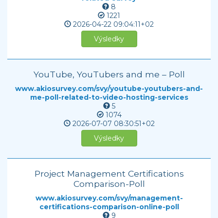
8
1221
2026-04-22
09:04:11+02
Výsledky
YouTube, YouTubers and me – Poll
www.akiosurvey.com/svy/youtube-youtubers-and-
me-poll-related-to-video-hosting-services
5
1074
2026-07-07
08:30:51+02
Výsledky
Project Management Certifications
Comparison-Poll
www.akiosurvey.com/svy/management-
certifications-comparison-online-poll
9