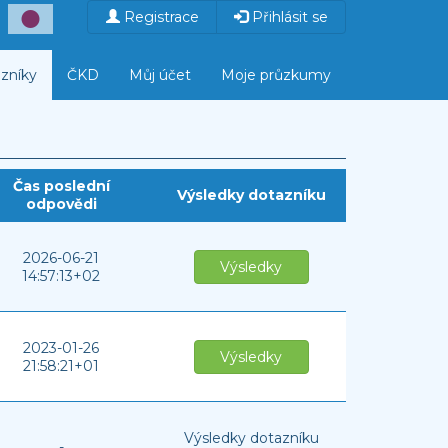
Registrace
Přihlásit se
zníky
ČKD
Můj účet
Moje průzkumy
Čas poslední
Výsledky dotazníku
odpovědi
2026-06-21
Výsledky
14:57:13+02
2023-01-26
Výsledky
21:58:21+01
Výsledky dotazníku
-