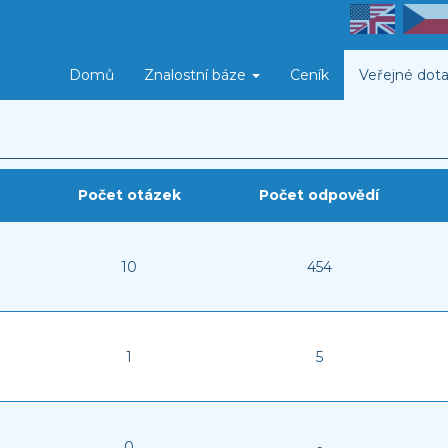
Domů
Znalostní báze
Ceník
Veřejné dota
Počet otázek
Počet odpovědí
10
454
1
5
0
-