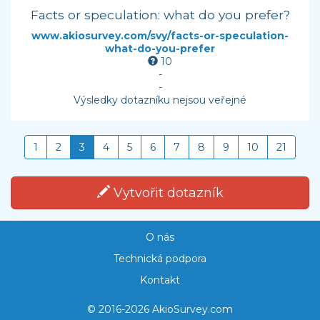
Facts or speculation: what do you prefer?
www.akiosurvey.com/svy/facts-or-speculation-
what-do-you-prefer
10
-
-
Výsledky dotazníku nejsou veřejné
1
2
3
4
5
6
7
8
9
10
21
Vytvořit dotazník
O nás
Technická podpora
Kontakt
© 2016-2026 AkioSurvey.com