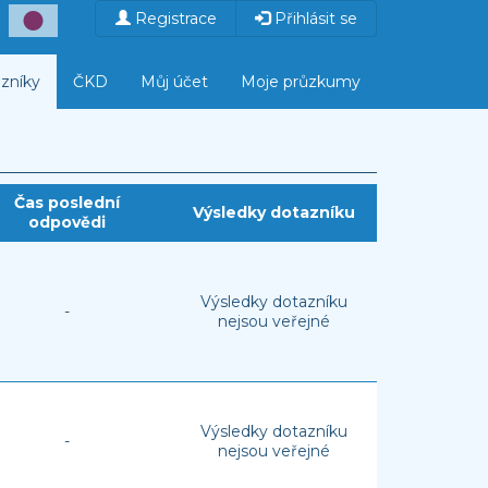
Registrace
Přihlásit se
zníky
ČKD
Můj účet
Moje průzkumy
Čas poslední
Výsledky dotazníku
odpovědi
Výsledky dotazníku
-
nejsou veřejné
Výsledky dotazníku
-
nejsou veřejné