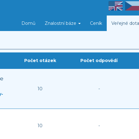
Domů
Znalostní báze
Ceník
Veřejné dota
Počet otázek
Počet odpovědí
ce
10
-
y-
10
-