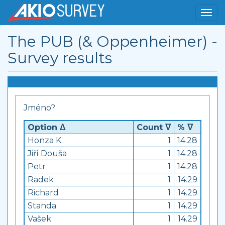
The PUB (& Oppenheimer) -
Survey results
Jméno?
Option ᐃ
Count ᐁ
% ᐁ
Honza K.
1
14.28
Jiří Douša
1
14.28
Petr
1
14.28
Radek
1
14.29
Richard
1
14.29
Standa
1
14.29
Vašek
1
14.29