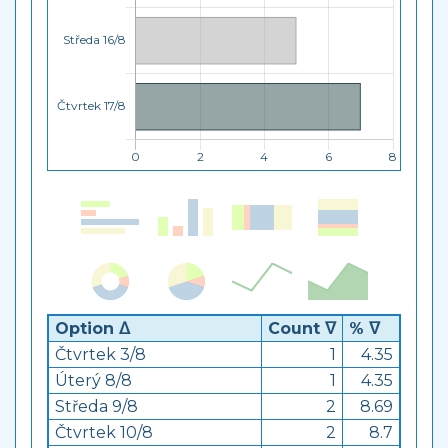
Option ᐃ
Count ᐁ
% ᐁ
Čtvrtek 3/8
1
4.35
Úterý 8/8
1
4.35
Středa 9/8
2
8.69
Čtvrtek 10/8
2
8.7