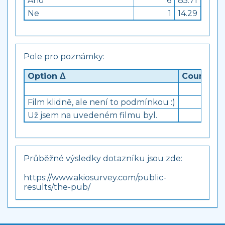
Ano
6
85.71
Ne
1
14.29
Pole pro poznámky:
Option ᐃ
Count ᐁ
5
Film klidně, ale není to podmínkou :)
1
Už jsem na uvedeném filmu byl.
1
Průběžné výsledky dotazníku jsou zde:
https://www.akiosurvey.com/public-
results/the-pub/