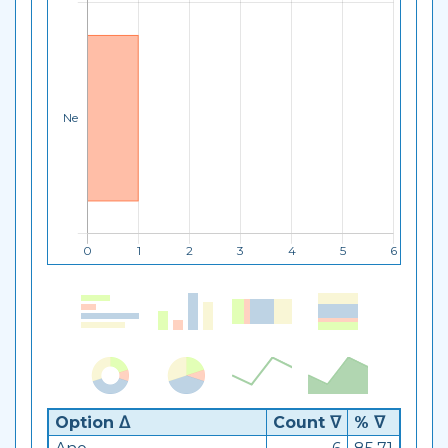
Option ᐃ
Count ᐁ
% ᐁ