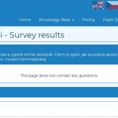
Home
Knowledge Base
Pricing
Public 
 - Survey results
čas a vyplnili tenhle dotazník. Cílem je zjistit, jak současná spole
s. moderní kriminalistika).
This page does not contain any questions.