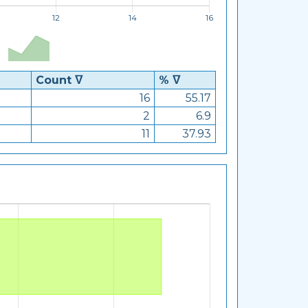
Count ᐁ
% ᐁ
16
55.17
2
6.9
11
37.93