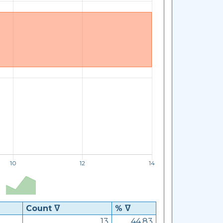
Count ᐁ
% ᐁ
13
44.83