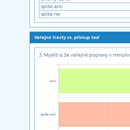
spíše ano
spíše ne
Veřejné tresty vs. přístup teď
3. Myslíš si, že veřejné popravy v minulo