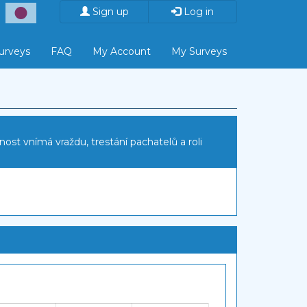
Sign up
Log in
Surveys
FAQ
My Account
My Surveys
čnost vnímá vraždu, trestání pachatelů a roli