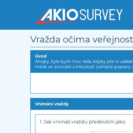
Vražda očima veřejnosti
Úvod
Ahojky, byla bych moc ráda, kdyby jste si udělali 
médií ve srovnání s minulostí (veřejné popravy v
Vnímání vraždy
1. Jak vnímáš vraždu především jako: