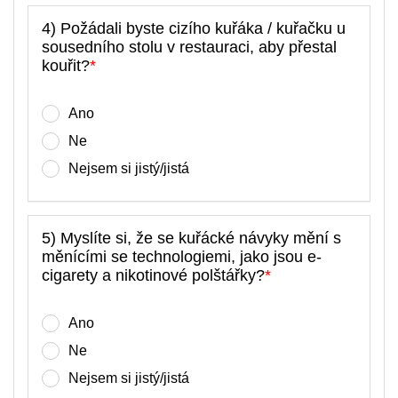
4) Požádali byste cizího kuřáka / kuřačku u
sousedního stolu v restauraci, aby přestal
kouřit?
*
Ano
Ne
Nejsem si jistý/jistá
5) Myslíte si, že se kuřácké návyky mění s
měnícími se technologiemi, jako jsou e-
cigarety a nikotinové polštářky?
*
Ano
Ne
Nejsem si jistý/jistá