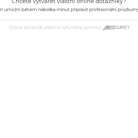
Chcete vytvářet vlastní online dotazníky?
m umožní během několika minut připravit profesionální průzkum
Online dotazník zdarma
vytvořený pomocí