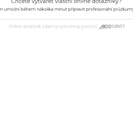
Chcete vytvářet vlastní online dotazníky?
m umožní během několika minut připravit profesionální průzkum
Online dotazník zdarma
vytvořený pomocí