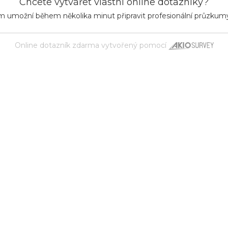
Chcete vytvářet vlastní online dotazníky?
m umožní během několika minut připravit profesionální průzkum
Online dotazník zdarma
vytvořený pomocí