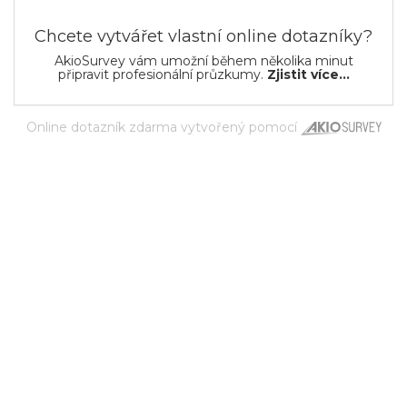
Chcete vytvářet vlastní online dotazníky?
AkioSurvey vám umožní během několika minut
připravit profesionální průzkumy.
Zjistit více...
Online dotazník zdarma
vytvořený pomocí