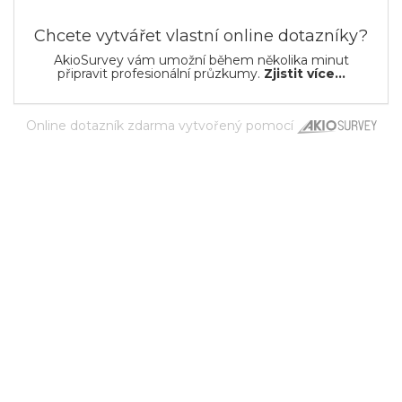
Chcete vytvářet vlastní online dotazníky?
AkioSurvey vám umožní během několika minut
připravit profesionální průzkumy.
Zjistit více...
Online dotazník zdarma
vytvořený pomocí