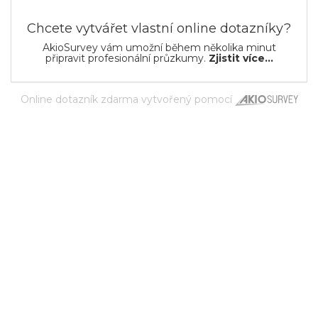
Chcete vytvářet vlastní online dotazníky?
AkioSurvey vám umožní během několika minut
připravit profesionální průzkumy.
Zjistit více...
Online dotazník zdarma
vytvořený pomocí