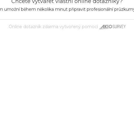
Chcete vytvářet vlastní online dotazníky?
m umožní během několika minut připravit profesionální průzkum
Online dotazník zdarma
vytvořený pomocí