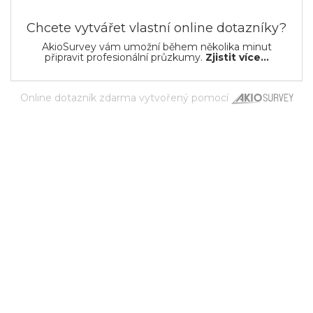
Chcete vytvářet vlastní online dotazníky?
AkioSurvey vám umožní během několika minut
připravit profesionální průzkumy.
Zjistit více...
Online dotazník zdarma
vytvořený pomocí