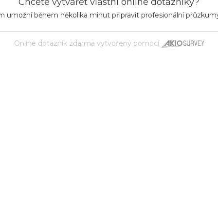
Chcete vytvářet vlastní online dotazníky?
m umožní během několika minut připravit profesionální průzkum
Online dotazník zdarma
vytvořený pomocí