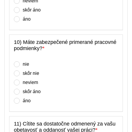
neviem
skôr áno
áno
10) Máte zabezpečené primerané pracovné
podmienky?
*
nie
skôr nie
neviem
skôr áno
áno
11) Cítite sa dostatočne odmenený za vašu
obetavosť a oddanosť vašej práci?
*