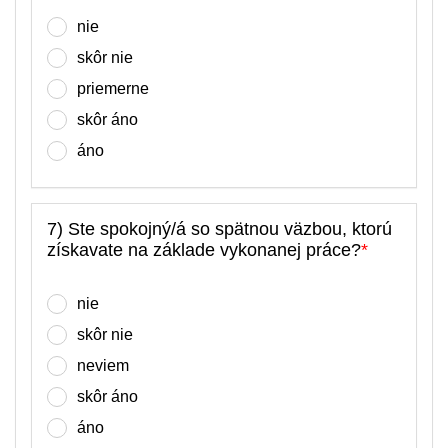
nie
skôr nie
priemerne
skôr áno
áno
7) Ste spokojný/á so spätnou väzbou, ktorú
získavate na základe vykonanej práce?
*
nie
skôr nie
neviem
skôr áno
áno