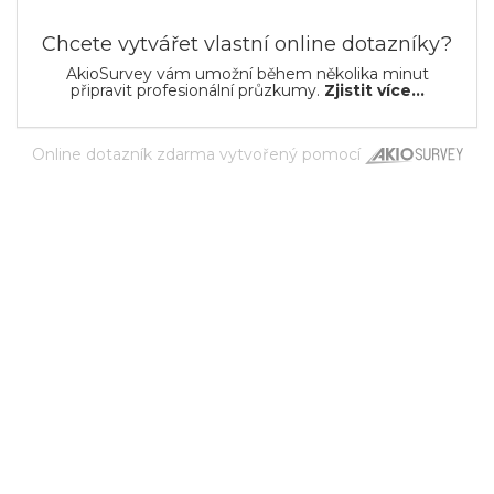
Chcete vytvářet vlastní online dotazníky?
AkioSurvey vám umožní během několika minut
připravit profesionální průzkumy.
Zjistit více...
Online dotazník zdarma
vytvořený pomocí