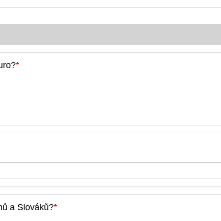
uro?
*
chů a Slováků?
*