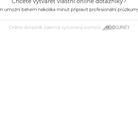
Chcete vytvářet vlastní online dotazníky?
m umožní během několika minut připravit profesionální průzkum
Online dotazník zdarma
vytvořený pomocí