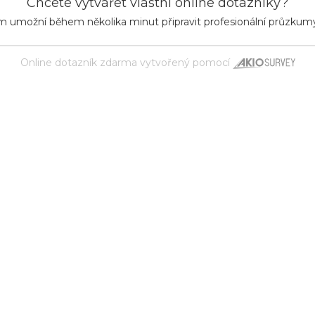
Chcete vytvářet vlastní online dotazníky?
m umožní během několika minut připravit profesionální průzkum
Online dotazník zdarma
vytvořený pomocí