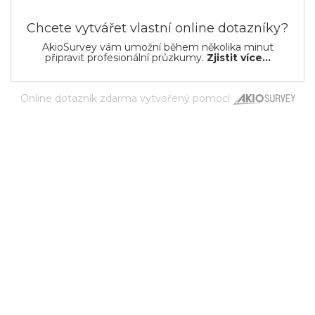
Chcete vytvářet vlastní online dotazníky?
AkioSurvey vám umožní během několika minut
připravit profesionální průzkumy.
Zjistit více...
Online dotazník zdarma
vytvořený pomocí