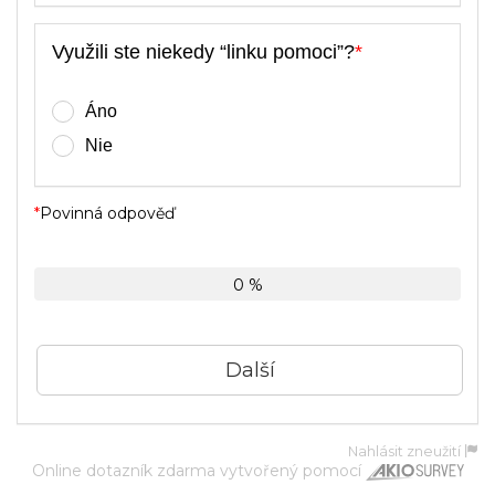
Využili ste niekedy “linku pomoci”?
*
Áno
Nie
*
Povinná odpověď
0 %
Nahlásit zneužití
Online dotazník zdarma
vytvořený pomocí