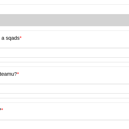
, a sqads
*
m teamu?
*
?
*