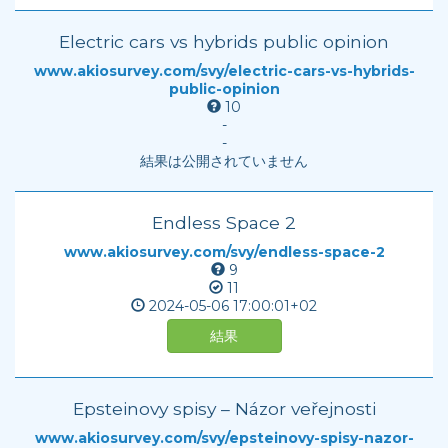
Electric cars vs hybrids public opinion
www.akiosurvey.com/svy/electric-cars-vs-hybrids-
public-opinion
10
-
-
結果は公開されていません
Endless Space 2
www.akiosurvey.com/svy/endless-space-2
9
11
2024-05-06
17:00:01+02
結果
Epsteinovy spisy – Názor veřejnosti
www.akiosurvey.com/svy/epsteinovy-spisy-nazor-