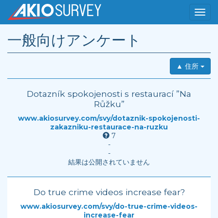
一般向けアンケート
▲ 住所
Dotazník spokojenosti s restaurací ”Na
Růžku”
www.akiosurvey.com/svy/dotaznik-spokojenosti-
zakazniku-restaurace-na-ruzku
7
-
-
結果は公開されていません
Do true crime videos increase fear?
www.akiosurvey.com/svy/do-true-crime-videos-
increase-fear