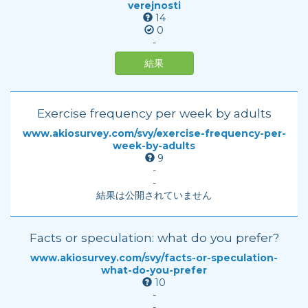
verejnosti
14
0
-
結果
Exercise frequency per week by adults
www.akiosurvey.com/svy/exercise-frequency-per-
week-by-adults
9
-
-
結果は公開されていません
Facts or speculation: what do you prefer?
www.akiosurvey.com/svy/facts-or-speculation-
what-do-you-prefer
10
-
-