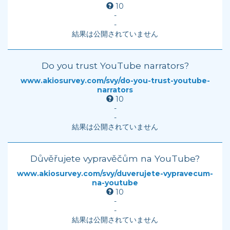
10
-
-
結果は公開されていません
Do you trust YouTube narrators?
www.akiosurvey.com/svy/do-you-trust-youtube-
narrators
10
-
-
結果は公開されていません
Důvěřujete vypravěčům na YouTube?
www.akiosurvey.com/svy/duverujete-vypravecum-
na-youtube
10
-
-
結果は公開されていません