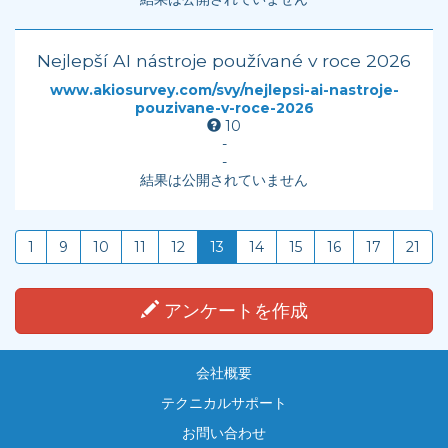
Nejlepší AI nástroje používané v roce 2026
www.akiosurvey.com/svy/nejlepsi-ai-nastroje-
pouzivane-v-roce-2026
10
-
-
結果は公開されていません
1
9
10
11
12
13
14
15
16
17
21
アンケートを作成
会社概要
テクニカルサポート
お問い合わせ