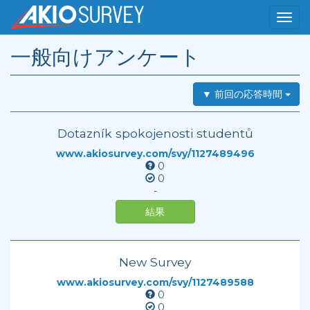
一般向けアンケート
▼ 前回の応答時間
Dotazník spokojenosti studentů
www.akiosurvey.com/svy/1127489496
0
0
-
結果
New Survey
www.akiosurvey.com/svy/1127489588
0
0