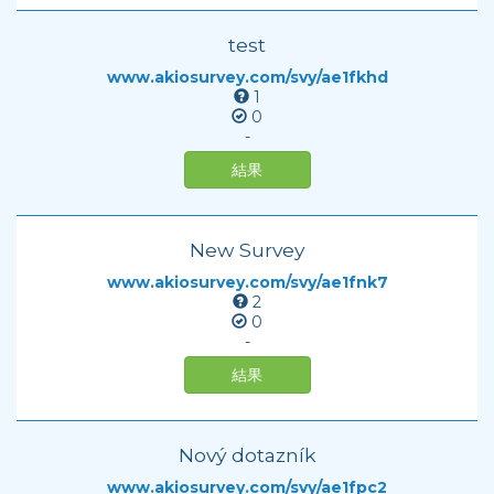
test
www.akiosurvey.com/svy/ae1fkhd
1
0
-
結果
New Survey
www.akiosurvey.com/svy/ae1fnk7
2
0
-
結果
Nový dotazník
www.akiosurvey.com/svy/ae1fpc2