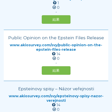
1
0
-
結果
Public Opinion on the Epstein Files Release
www.akiosurvey.com/svy/public-opinion-on-the-
epstein-files-release
14
0
-
結果
Epsteinovy spisy – Názor veřejnosti
www.akiosurvey.com/svy/epsteinovy-spisy-nazor-
verejnosti
14
0