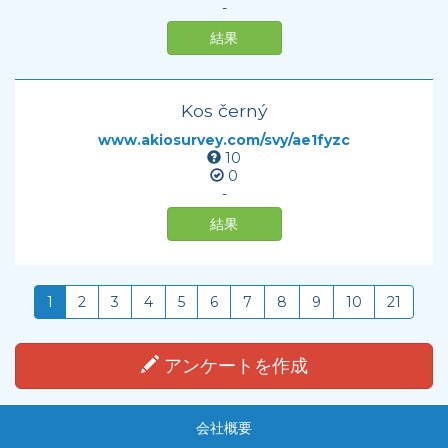
-
結果
Kos černý
www.akiosurvey.com/svy/ae1fyzc
10
0
-
結果
1
2
3
4
5
6
7
8
9
10
21
アンケートを作成
会社概要