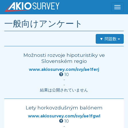
一般向けアンケート
▼ 問題数
Možnosti rozvoje hipoturistiky ve
Slovenském regio
www.akiosurvey.com/svy/ae1ferj
10
-
-
結果は公開されていません
Lety horkovzdušným balónem
www.akiosurvey.com/svy/ae1fgwl
10
-