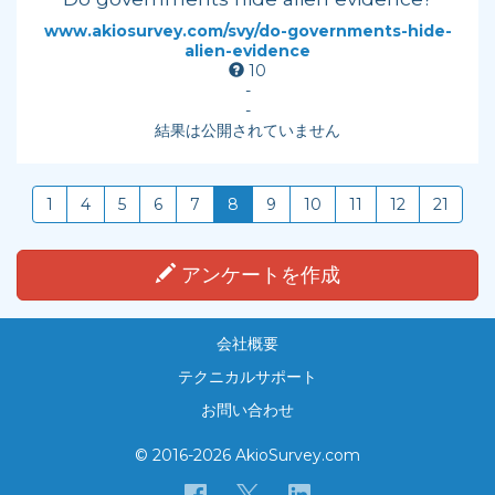
www.akiosurvey.com/svy/do-governments-hide-
alien-evidence
10
-
-
結果は公開されていません
1
4
5
6
7
8
9
10
11
12
21
アンケートを作成
会社概要
テクニカルサポート
お問い合わせ
© 2016-2026 AkioSurvey.com