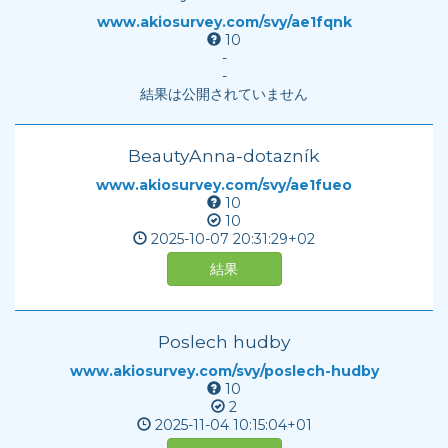
www.akiosurvey.com/svy/ae1fqnk
10
-
-
結果は公開されていません
BeautyAnna-dotazník
www.akiosurvey.com/svy/ae1fueo
10
10
2025-10-07
20:31:29+02
結果
Poslech hudby
www.akiosurvey.com/svy/poslech-hudby
10
2
2025-11-04
10:15:04+01