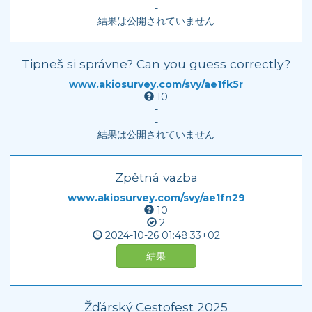
-
結果は公開されていません
Tipneš si správne? Can you guess correctly?
www.akiosurvey.com/svy/ae1fk5r
10
-
-
結果は公開されていません
Zpětná vazba
www.akiosurvey.com/svy/ae1fn29
10
2
2024-10-26
01:48:33+02
結果
Žďárský Cestofest 2025