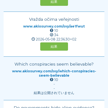
結果
Vražda očima veřejnosti
www.akiosurvey.com/svy/ae1fwut
10
34
2026-05-08
22:36:30+02
結果
Which conspiracies seem believable?
www.akiosurvey.com/svy/which-conspiracies-
seem-believable
10
-
-
結果は公開されていません
Do governments hide alien evidence?