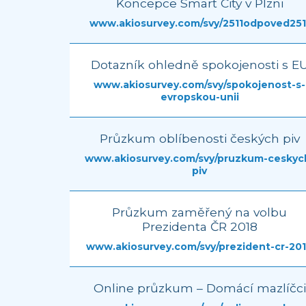
Koncepce Smart City v Plzni
www.akiosurvey.com/svy/2511odpoved251
Dotazník ohledně spokojenosti s E
www.akiosurvey.com/svy/spokojenost-s-
evropskou-unii
Průzkum oblíbenosti českých piv
www.akiosurvey.com/svy/pruzkum-ceskyc
piv
Průzkum zaměřený na volbu
Prezidenta ČR 2018
www.akiosurvey.com/svy/prezident-cr-20
Online průzkum – Domácí mazlíčci