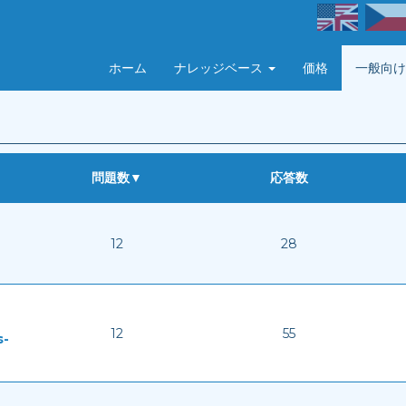
ホーム
ナレッジベース
価格
一般向け
問題数
▼
応答数
12
28
12
55
s-