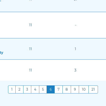
-
11
-
11
1
ty
11
3
1
2
3
4
5
6
7
8
9
10
21