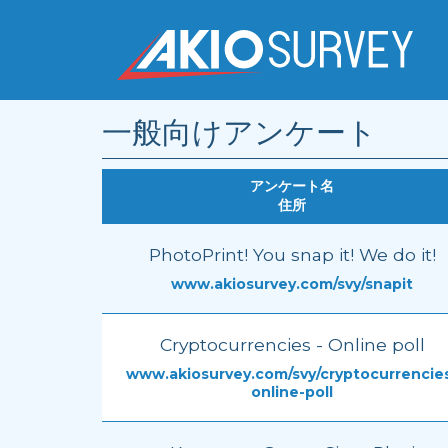
一般向けアンケート
アンケート名
住所
PhotoPrint! You snap it! We do it!
www.akiosurvey.com/svy/snapit
Cryptocurrencies - Online poll
www.akiosurvey.com/svy/cryptocurrencie
online-poll