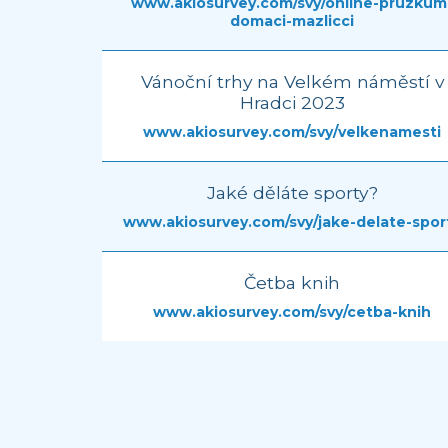
www.akiosurvey.com/svy/online-pruzkum
domaci-mazlicci
Vánoční trhy na Velkém náměstí v
Hradci 2023
www.akiosurvey.com/svy/velkenamesti
Jaké děláte sporty?
www.akiosurvey.com/svy/jake-delate-spor
Četba knih
www.akiosurvey.com/svy/cetba-knih