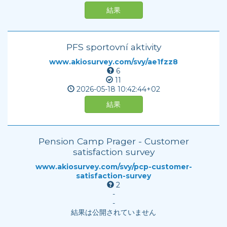
結果
PFS sportovní aktivity
www.akiosurvey.com/svy/ae1fzz8
6
11
2026-05-18
10:42:44+02
結果
Pension Camp Prager - Customer
satisfaction survey
www.akiosurvey.com/svy/pcp-customer-
satisfaction-survey
2
-
-
結果は公開されていません