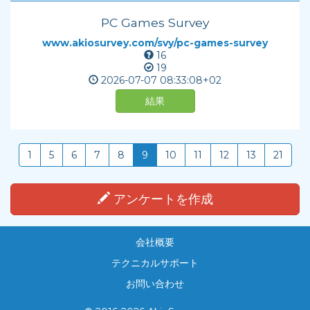
PC Games Survey
www.akiosurvey.com/svy/pc-games-survey
16
19
2026-07-07
08:33:08+02
結果
1
5
6
7
8
9
10
11
12
13
21
アンケートを作成
会社概要
テクニカルサポート
お問い合わせ