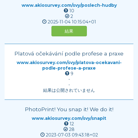
www.akiosurvey.com/svy/poslech-hudby
10
2
2025-11-04
10:15:04+01
結果
Platová očekávání podle profese a praxe
www.akiosurvey.com/svy/platova-ocekavani-
podle-profese-a-praxe
9
-
-
結果は公開されていません
PhotoPrint! You snap it! We do it!
www.akiosurvey.com/svy/snapit
12
28
2023-07-03
09:43:18+02