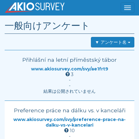
一般向けアンケート
▼ アンケート名
Přihlášní na letní příměstský tábor
www.akiosurvey.com/svy/ae1frt9
3
-
-
結果は公開されていません
Preference práce na dálku vs. v kanceláři
www.akiosurvey.com/svy/preference-prace-na-
dalku-vs-v-kancelari
10
-