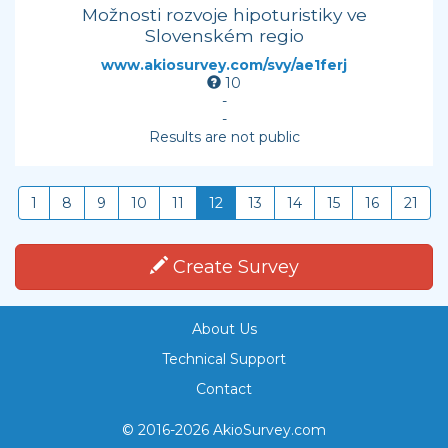
Možnosti rozvoje hipoturistiky ve
Slovenském regio
www.akiosurvey.com/svy/ae1ferj
10
-
-
Results are not public
1
8
9
10
11
12
13
14
15
16
21
Create Survey
About Us
Technical Support
Contact
© 2016-2026 AkioSurvey.com