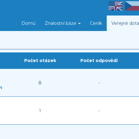
Domů
Znalostní báze
Ceník
Veřejné dota
Počet otázek
Počet odpovědí
8
-
n
1
-