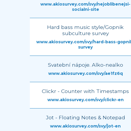
www.akiosurvey.com/svy/nejoblibenejsi-
socialni-site
Hard bass music style/Gopnik
subculture survey
www.akiosurvey.com/svy/hard-bass-gopni
survey
Svatební nápoje. Alko-nealko
www.akiosurvey.com/svy/ae1fz6q
Clickr - Counter with Timestamps
www.akiosurvey.com/svy/clickr-en
Jot - Floating Notes & Notepad
www.akiosurvey.com/svy/jot-en