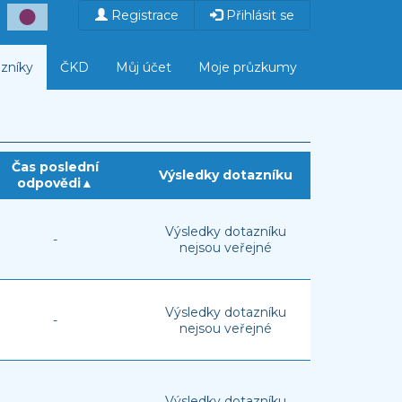
Registrace
Přihlásit se
zníky
ČKD
Můj účet
Moje průzkumy
Čas poslední
Výsledky dotazníku
odpovědi
▲
Výsledky dotazníku
-
nejsou veřejné
Výsledky dotazníku
-
nejsou veřejné
Výsledky dotazníku