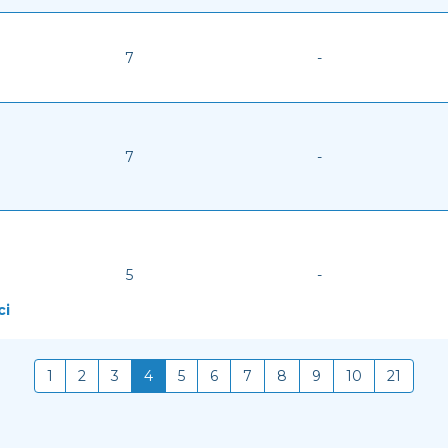
7
-
7
-
5
-
ci
1
2
3
4
5
6
7
8
9
10
21