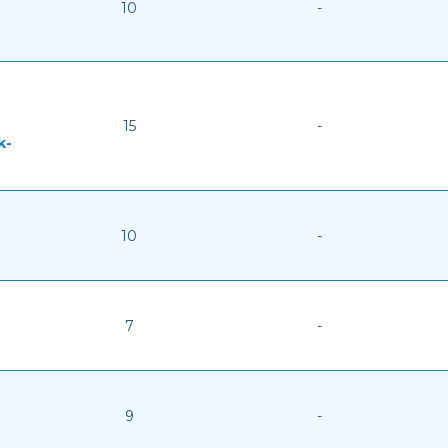
10
-
15
-
k-
10
-
7
-
9
-