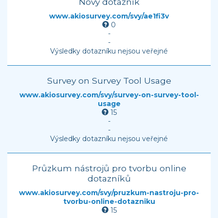
Nový dotazník
www.akiosurvey.com/svy/ae1fi3v
0
-
-
Výsledky dotazníku nejsou veřejné
Survey on Survey Tool Usage
www.akiosurvey.com/svy/survey-on-survey-tool-
usage
15
-
-
Výsledky dotazníku nejsou veřejné
Průzkum nástrojů pro tvorbu online
dotazníků
www.akiosurvey.com/svy/pruzkum-nastroju-pro-
tvorbu-online-dotazniku
15